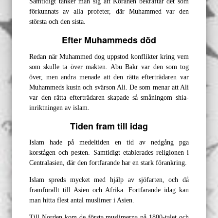
Samtidigt tänker man sig att Koranen bekräftar det som
förkunnats av alla profeter, där Muhammed var den
största och den sista.
Efter Muhammeds död
Redan när Muhammed dog uppstod konflikter kring vem
som skulle ta över makten. Abu Bakr var den som tog
över, men andra menade att den rätta efterträdaren var
Muhammeds kusin och svärson Ali. De som menar att Ali
var den rätta efterträdaren skapade så småningom shia-
inriktningen av islam.
Tiden fram till idag
Islam hade på medeltiden en tid av nedgång pga
korstågen och pesten. Samtidigt etablerades religionen i
Centralasien, där den fortfarande har en stark förankring.
Islam spreds mycket med hjälp av sjöfarten, och då
framförallt till Asien och Afrika. Fortfarande idag kan
man hitta flest antal muslimer i Asien.
Till Norden kom de första muslimerna på 1800-talet och