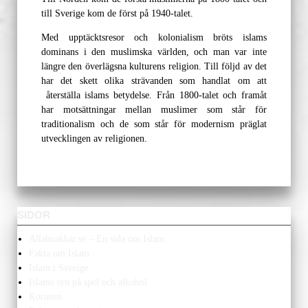
till Sverige kom de först på 1940-talet.
Med upptäcktsresor och kolonialism bröts islams
dominans i den muslimska världen, och man var inte
längre den överlägsna kulturens religion. Till följd av det
har det skett olika strävanden som handlat om att
återställa islams betydelse. Från 1800-talet och framåt
har motsättningar mellan muslimer som står för
traditionalism och de som står för modernism präglat
utvecklingen av religionen.
SIDOR
Allahuakbar.se – En sida om Islam
Fakta om Islam
Islam i Sverige
Islams syn på spel och alkohol
Koranen