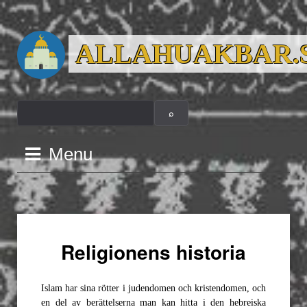
Skip
to
ALLAHUAKBAR.
content
Menu
Religionens historia
Islam har sina rötter i judendomen och kristendomen, och
en del av berättelserna man kan hitta i den hebreiska