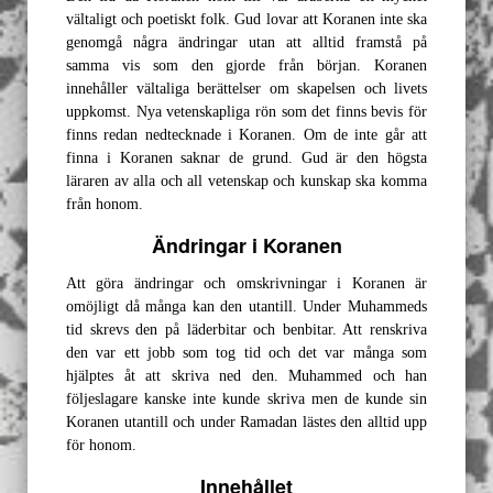
vältaligt och poetiskt folk. Gud lovar att Koranen inte ska
genomgå några ändringar utan att alltid framstå på
samma vis som den gjorde från början. Koranen
innehåller vältaliga berättelser om skapelsen och livets
uppkomst. Nya vetenskapliga rön som det finns bevis för
finns redan nedtecknade i Koranen. Om de inte går att
finna i Koranen saknar de grund. Gud är den högsta
läraren av alla och all vetenskap och kunskap ska komma
från honom.
Ändringar i Koranen
Att göra ändringar och omskrivningar i Koranen är
omöjligt då många kan den utantill. Under Muhammeds
tid skrevs den på läderbitar och benbitar. Att renskriva
den var ett jobb som tog tid och det var många som
hjälptes åt att skriva ned den. Muhammed och han
följeslagare kanske inte kunde skriva men de kunde sin
Koranen utantill och under Ramadan lästes den alltid upp
för honom.
Innehållet