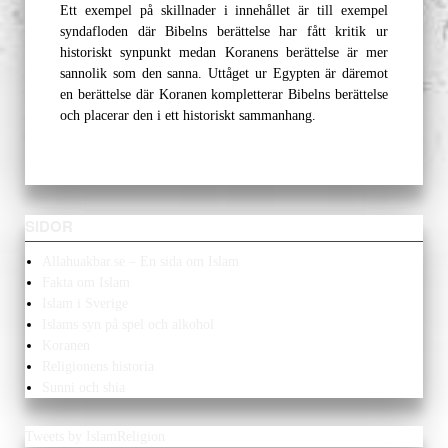
Ett exempel på skillnader i innehållet är till exempel
syndafloden där Bibelns berättelse har fått kritik ur
historiskt synpunkt medan Koranens berättelse är mer
sannolik som den sanna. Uttåget ur Egypten är däremot
en berättelse där Koranen kompletterar Bibelns berättelse
och placerar den i ett historiskt sammanhang.
SIDOR
Allahuakbar.se – En sida om Islam
Fakta om Islam
Islam i Sverige
Islams syn på spel och alkohol
Koranen
Religionens historia
Sunni och shia
Tweets by IslamReligion